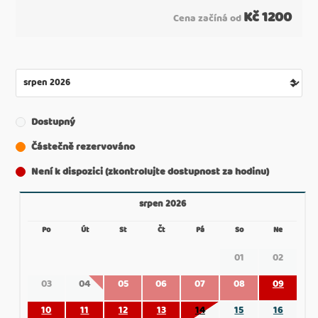
Kč
1200
Cena začíná od
Dostupný
Částečně rezervováno
Není k dispozici (zkontrolujte dostupnost za hodinu)
srpen 2026
Po
Út
St
Čt
Pá
So
Ne
01
02
03
04
05
06
07
08
09
10
11
12
13
14
15
16