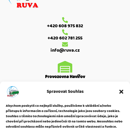
+420 608 975 832
+420 602 781 255
info@ruva.cz
Provozovna Havířov
Moskevská 2587
Spravovat Souhlas
Havířov Město
736 01
Abychom poskytli co nejlepší služby, používáme k ukládání a/nebo
přístupu k informacím o zařízení, technologie jako jsou soubory cookies.
Souhlas s těmito technologiemi nám umožní zpracovávat údaje, jako je
chování při procházení nebo jedinečná ID na tomto webu. Nesouhlas nebo
odvolání souhlasu může nepříznivě ovlivnit určité vlastnosti a funkce.