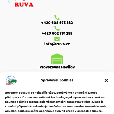
+420 608 975 832
+420 602 781 255
info@ruva.cz
Provozovna Havířov
Moskevská 2587
Spravovat Souhlas
Havířov Město
736 01
Abychom poskytli co nejlepší služby, používáme k ukládání a/nebo
přístupu k informacím o zařízení, technologie jako jsou soubory cookies.
Souhlas s těmito technologiemi nám umožní zpracovávat údaje, jako je
chování při procházení nebo jedinečná ID na tomto webu. Nesouhlas nebo
odvolání souhlasu může nepříznivě ovlivnit určité vlastnosti a funkce.