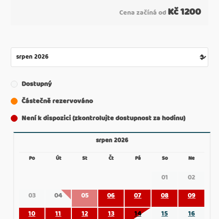
Kč
1200
Cena začíná od
Dostupný
Částečně rezervováno
Není k dispozici (zkontrolujte dostupnost za hodinu)
srpen 2026
Po
Út
St
Čt
Pá
So
Ne
01
02
03
04
05
06
07
08
09
10
11
12
13
14
15
16